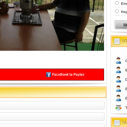
Eve
Hay
IS
O
FaceBook'ta Paylas
TA