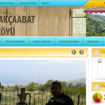
 Video Ekleme
Ziyaretçi Defteri
İletişim
Resim Galerisi
Video Galerisi
Ziyaretçi Defteri
Muhtarlık
TR
A
S