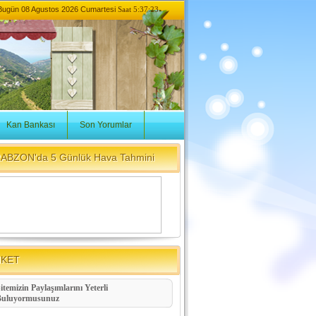
Bugün
08 Agustos 2026 Cumartesi
Saat 5:37:23
Kan Bankası
Son Yorumlar
ABZON'da 5 Günlük Hava Tahmini
NKET
itemizin Paylaşımlarını Yeterli
Buluyormusunuz