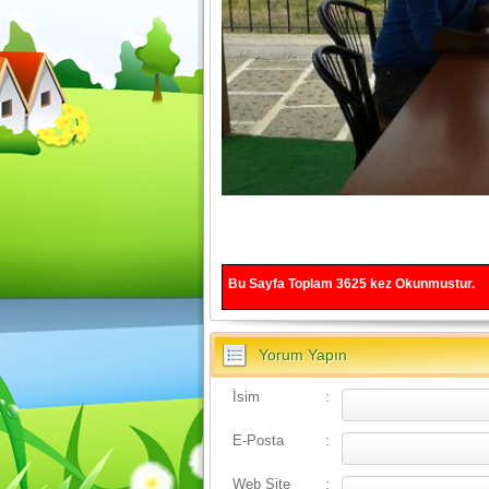
Bu Sayfa Toplam
3625
kez Okunmustur.
Yorum Yapın
İsim
:
E-Posta
:
Web Site
: