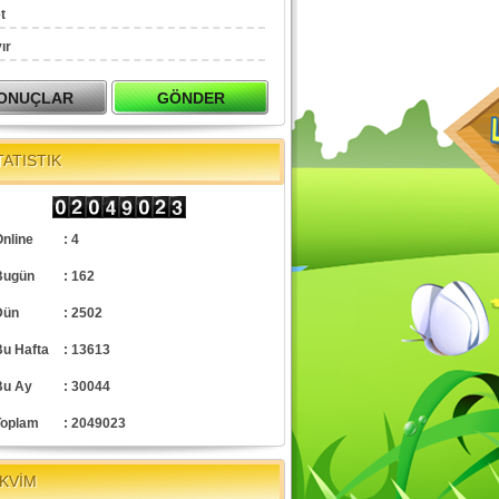
t
ır
TATISTIK
nline
: 4
Bugün
: 162
Dün
: 2502
Bu Hafta
: 13613
Bu Ay
: 30044
Toplam
: 2049023
KVİM