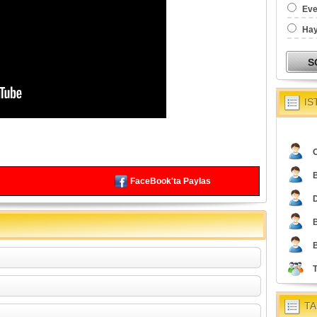
Eve
Hay
IS
O
FaceBook'ta Paylas
TA