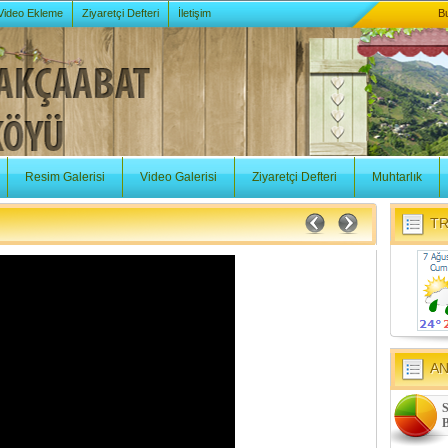
 Video Ekleme
Ziyaretçi Defteri
İletişim
B
Resim Galerisi
Video Galerisi
Ziyaretçi Defteri
Muhtarlık
TR
A
S