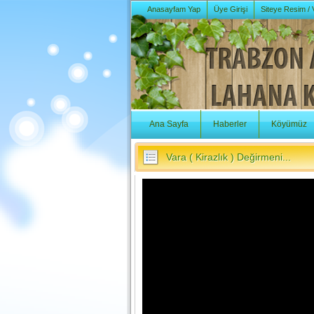
Anasayfam Yap
Üye Girişi
Siteye Resim /
Ana Sayfa
Haberler
Köyümüz
Vara ( Kirazlık ) Değirmeni...