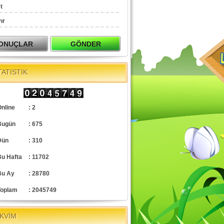
t
ır
TATISTIK
nline
: 2
Bugün
: 675
Dün
: 310
Bu Hafta
: 11702
Bu Ay
: 28780
Toplam
: 2045749
KVİM