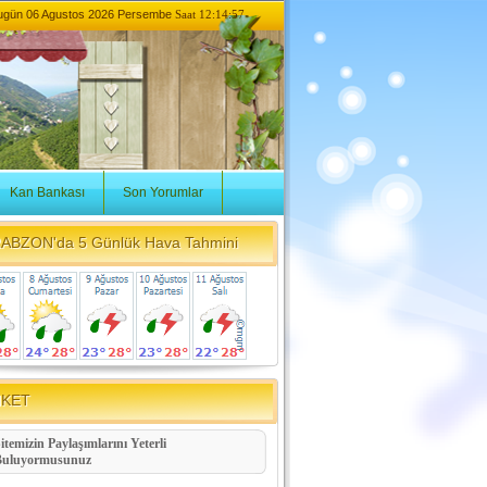
ugün
06 Agustos 2026 Persembe
Saat 12:14:57
Kan Bankası
Son Yorumlar
ABZON'da 5 Günlük Hava Tahmini
NKET
itemizin Paylaşımlarını Yeterli
Buluyormusunuz