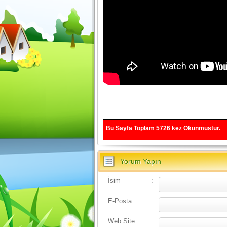
Bu Sayfa Toplam
5726
kez Okunmustur.
Yorum Yapın
İsim
:
E-Posta
:
Web Site
: