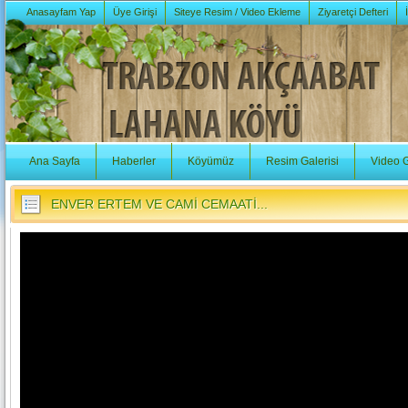
Anasayfam Yap
Üye Girişi
Siteye Resim / Video Ekleme
Ziyaretçi Defteri
Ana Sayfa
Haberler
Köyümüz
Resim Galerisi
Video G
ENVER ERTEM VE CAMİ CEMAATİ...