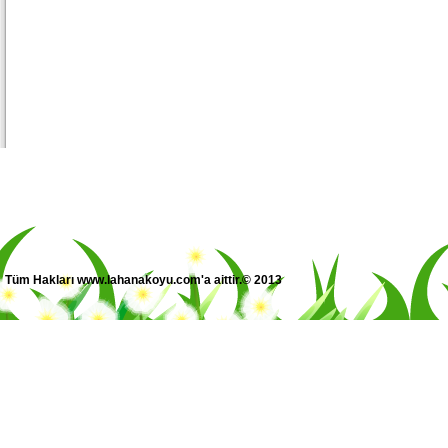
Tüm Hakları www.lahanakoyu.com'a aittir.© 2013