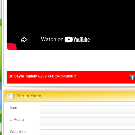
Bu Sayfa Toplam
6259
kez Okunmustur.
Yorum Yapın
İsim
:
E-Posta
:
Web Site
: