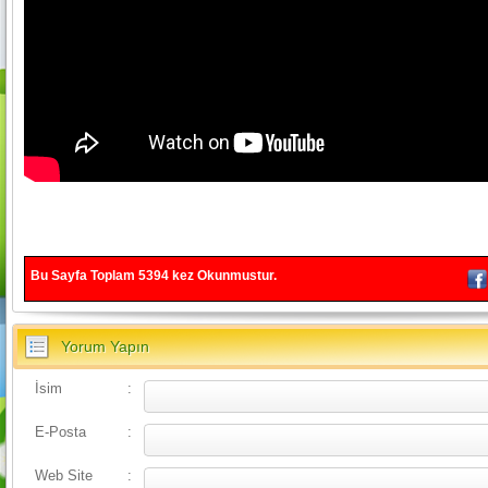
Bu Sayfa Toplam
5394
kez Okunmustur.
Yorum Yapın
İsim
:
E-Posta
:
Web Site
: