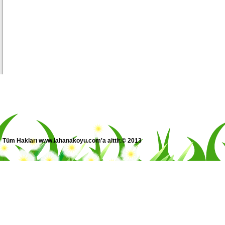
Tüm Hakları www.lahanakoyu.com'a aittir.© 2013