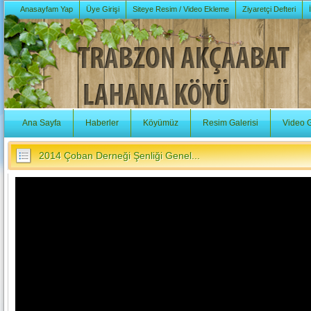
Anasayfam Yap
Üye Girişi
Siteye Resim / Video Ekleme
Ziyaretçi Defteri
Ana Sayfa
Haberler
Köyümüz
Resim Galerisi
Video G
2014 Çoban Derneği Şenliği Genel...