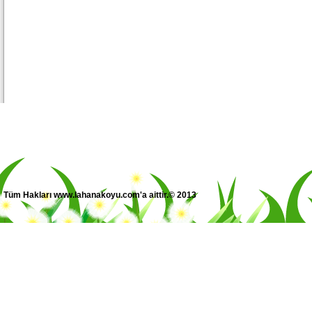
Tüm Hakları www.lahanakoyu.com'a aittir.© 2013