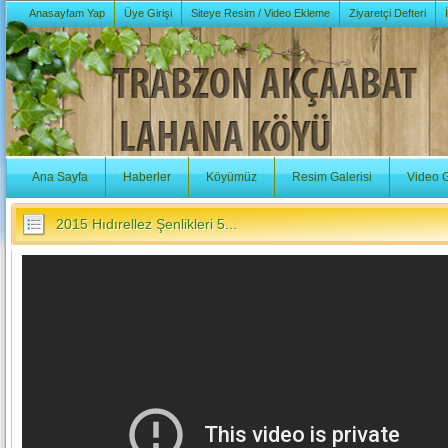
Anasayfam Yap
Üye Girişi
Siteye Resim / Video Ekleme
Ziyaretçi Defteri
Ana Sayfa
Haberler
Köyümüz
Resim Galerisi
Video G
2015 Hıdırellez Şenlikleri 5...