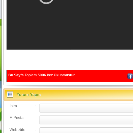
Bu Sayfa Toplam
5006
kez Okunmustur.
Yorum Yapın
İsim
:
E-Posta
:
Web Site
: