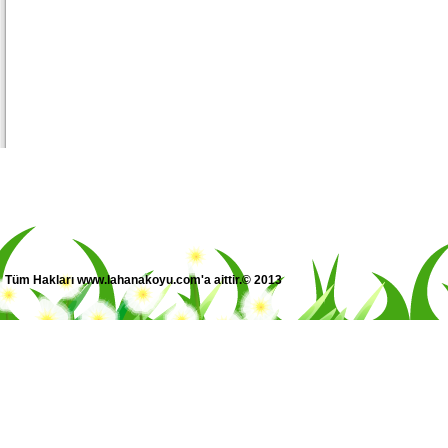
Tüm Hakları www.lahanakoyu.com'a aittir.© 2013