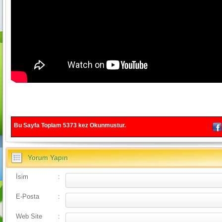
Bu Sayfa Toplam
5373
kez Okunmustur.
Yorum Yapın
İsim
:
E-Posta
:
Web Site
: