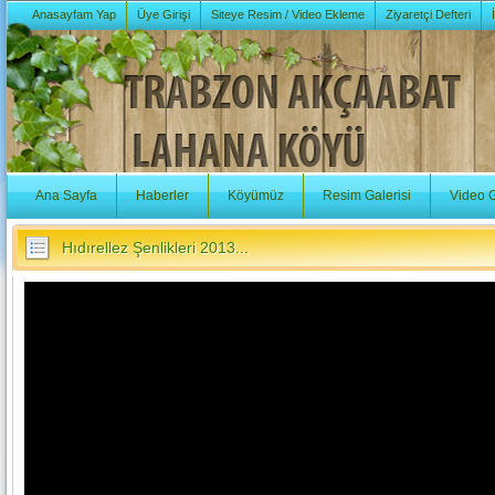
Anasayfam Yap
Üye Girişi
Siteye Resim / Video Ekleme
Ziyaretçi Defteri
Ana Sayfa
Haberler
Köyümüz
Resim Galerisi
Video G
Hıdırellez Şenlikleri 2013...