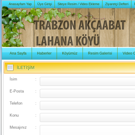
Anasayfam Yap
Üye Girişi
Siteye Resim / Video Ekleme
Ziyaretçi Defteri
Ana Sayfa
Haberler
Köyümüz
Resim Galerisi
Video G
İLETİŞİM
İsim
:
E-Posta
:
Telefon
:
Konu
:
Mesajınız
: