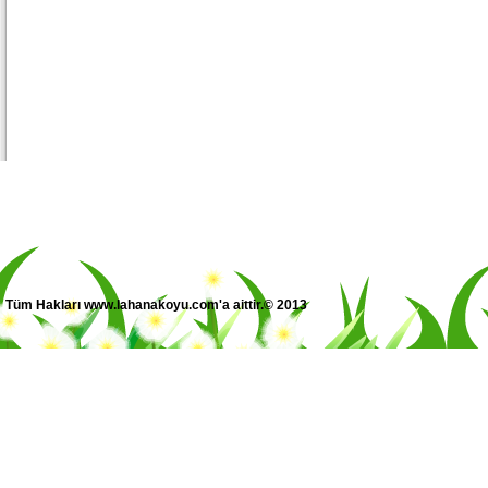
Tüm Hakları www.lahanakoyu.com'a aittir.© 2013