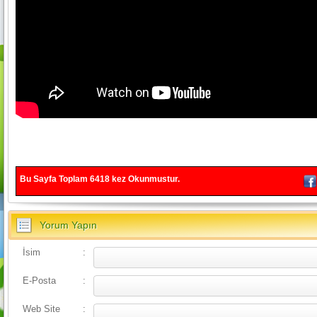
Bu Sayfa Toplam
6418
kez Okunmustur.
Yorum Yapın
İsim
:
E-Posta
:
Web Site
: