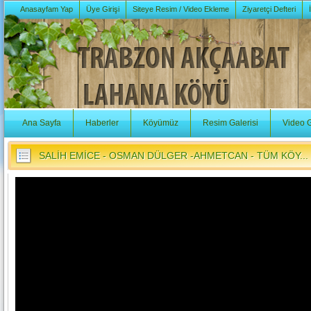
Anasayfam Yap
Üye Girişi
Siteye Resim / Video Ekleme
Ziyaretçi Defteri
Ana Sayfa
Haberler
Köyümüz
Resim Galerisi
Video G
SALİH EMİCE - OSMAN DÜLGER -AHMETCAN - TÜM KÖY...