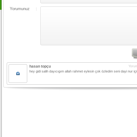
Yorumunuz
:
hasan topçu
Yorum
hey gidi salih dayıcıgım allah rahmet eylesin çok özledim seni dayi nur i