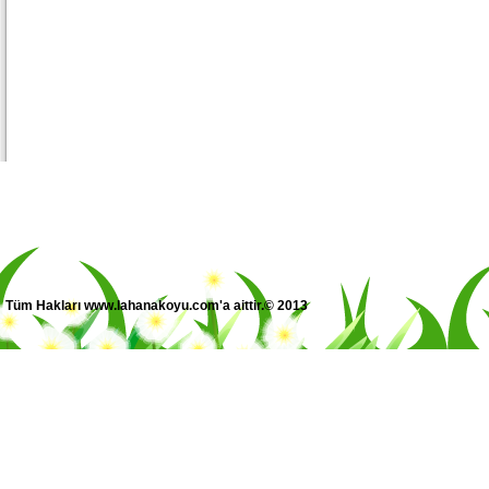
Tüm Hakları www.lahanakoyu.com'a aittir.© 2013