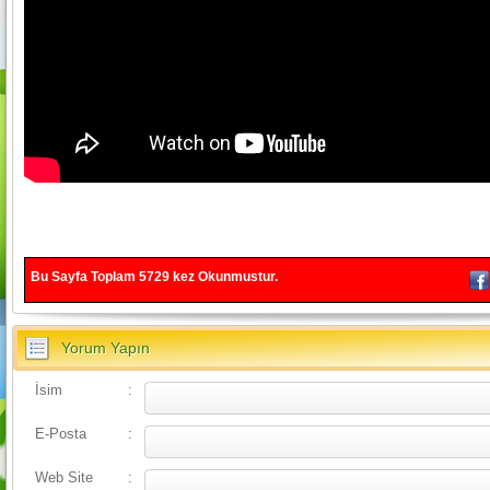
Bu Sayfa Toplam
5729
kez Okunmustur.
Yorum Yapın
İsim
:
E-Posta
:
Web Site
: