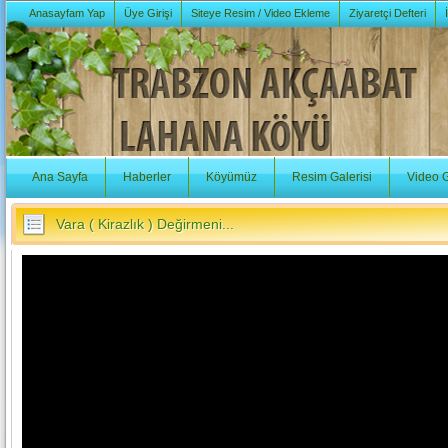
Anasayfam Yap
Üye Girişi
Siteye Resim / Video Ekleme
Ziyaretçi Defteri
Ana Sayfa
Haberler
Köyümüz
Resim Galerisi
Video G
Vara ( Kirazlık ) Değirmeni...