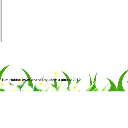
Tüm Hakları www.lahanakoyu.com'a aittir.© 2013