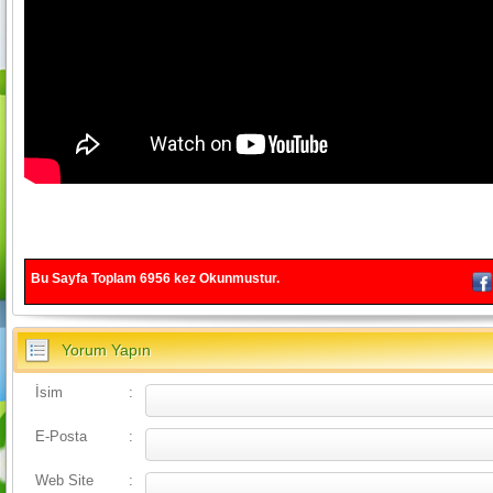
Bu Sayfa Toplam
6956
kez Okunmustur.
Yorum Yapın
İsim
:
E-Posta
:
Web Site
: