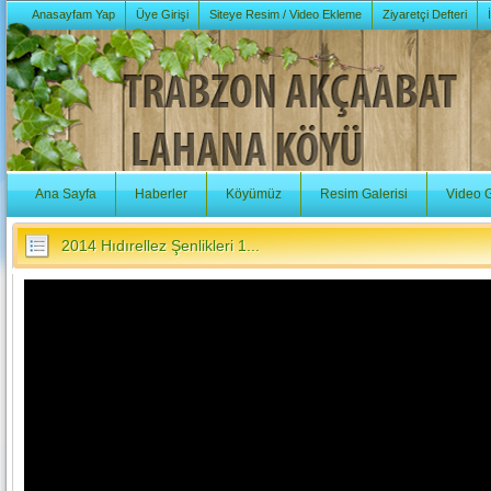
Anasayfam Yap
Üye Girişi
Siteye Resim / Video Ekleme
Ziyaretçi Defteri
Ana Sayfa
Haberler
Köyümüz
Resim Galerisi
Video G
2014 Hıdırellez Şenlikleri 1...