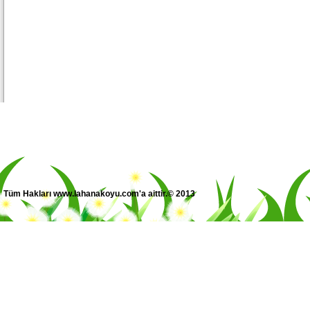
Tüm Hakları www.lahanakoyu.com'a aittir.© 2013