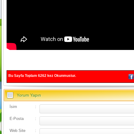
Bu Sayfa Toplam
6262
kez Okunmustur.
Yorum Yapın
İsim
:
E-Posta
:
Web Site
: