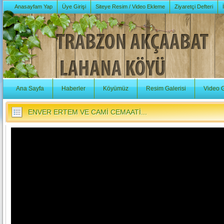
Anasayfam Yap
Üye Girişi
Siteye Resim / Video Ekleme
Ziyaretçi Defteri
Ana Sayfa
Haberler
Köyümüz
Resim Galerisi
Video G
ENVER ERTEM VE CAMİ CEMAATİ...