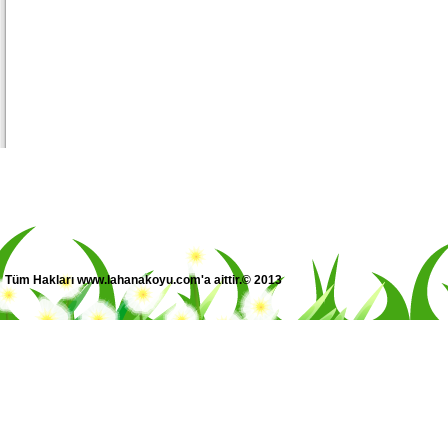
Tüm Hakları www.lahanakoyu.com'a aittir.© 2013