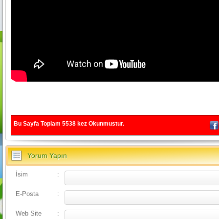
Bu Sayfa Toplam
5538
kez Okunmustur.
Yorum Yapın
İsim
:
E-Posta
:
Web Site
: