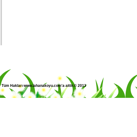
Tüm Hakları www.lahanakoyu.com'a aittir.© 2013