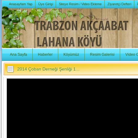
Anasayfam Yap
Üye Girişi
Siteye Resim / Video Ekleme
Ziyaretçi Defteri
Ana Sayfa
Haberler
Köyümüz
Resim Galerisi
Video G
2014 Çoban Derneği Şenliği 1...