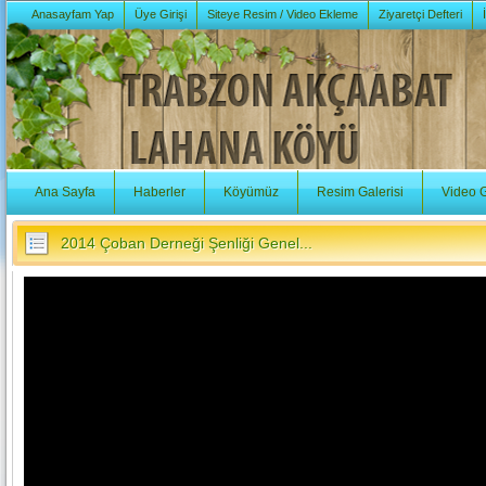
Anasayfam Yap
Üye Girişi
Siteye Resim / Video Ekleme
Ziyaretçi Defteri
Ana Sayfa
Haberler
Köyümüz
Resim Galerisi
Video G
2014 Çoban Derneği Şenliği Genel...