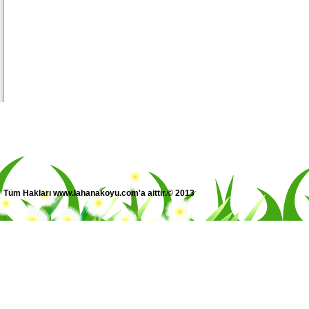
Tüm Hakları www.lahanakoyu.com'a aittir.© 2013