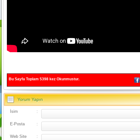
Bu Sayfa Toplam
5398
kez Okunmustur.
Yorum Yapın
İsim
:
E-Posta
:
Web Site
: