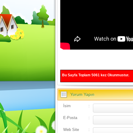
Bu Sayfa Toplam
5061
kez Okunmustur.
Yorum Yapın
İsim
:
E-Posta
:
Web Site
: