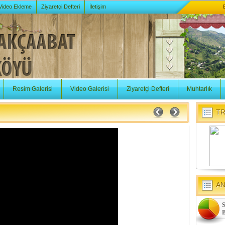
 Video Ekleme
Ziyaretçi Defteri
İletişim
Resim Galerisi
Video Galerisi
Ziyaretçi Defteri
Muhtarlık
TR
A
S