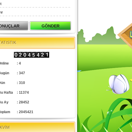
t
ır
TATISTIK
nline
: 4
Bugün
: 347
Dün
: 310
Bu Hafta
: 11374
Bu Ay
: 28452
Toplam
: 2045421
KVİM