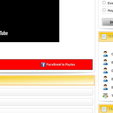
Eve
Hay
IS
O
FaceBook'ta Paylas
TA