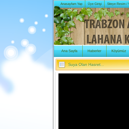
Anasayfam Yap
Üye Girişi
Siteye Resim /
Ana Sayfa
Haberler
Köyümüz
Suya Olan Hasret...