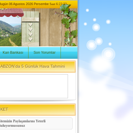
Bugün
06 Agustos 2026 Persembe
Saat 6:22:33
Kan Bankası
Son Yorumlar
ABZON'da 5 Günlük Hava Tahmini
NKET
itemizin Paylaşımlarını Yeterli
Buluyormusunuz