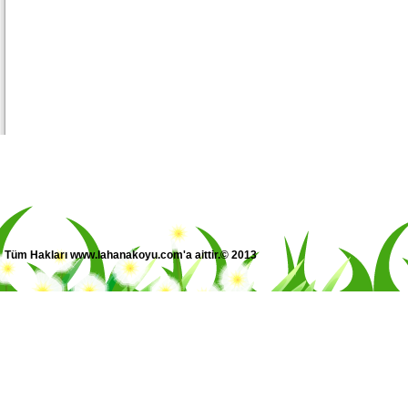
Tüm Hakları www.lahanakoyu.com'a aittir.© 2013