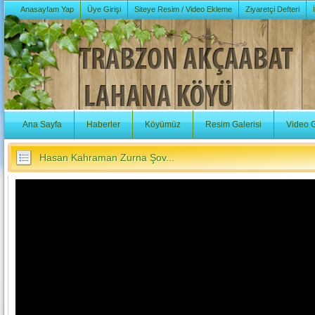
Anasayfam Yap
Üye Girişi
Siteye Resim / Video Ekleme
Ziyaretçi Defteri
Ana Sayfa
Haberler
Köyümüz
Resim Galerisi
Video G
Hasan Kahraman Zurna Şov...