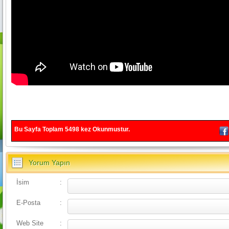
Bu Sayfa Toplam
5498
kez Okunmustur.
Yorum Yapın
İsim
:
E-Posta
:
Web Site
: