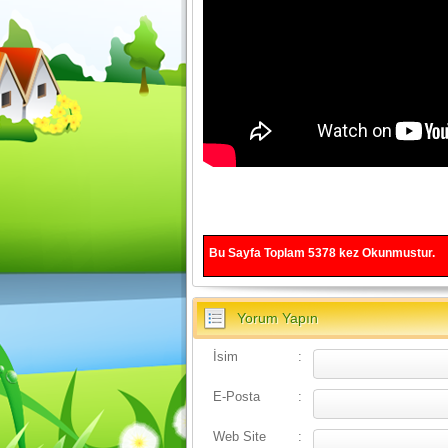
Bu Sayfa Toplam
5378
kez Okunmustur.
Yorum Yapın
İsim
:
E-Posta
:
Web Site
: