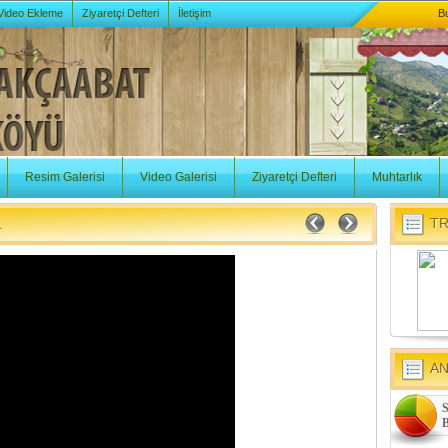
 Video Ekleme
Ziyaretçi Defteri
İletişim
B
Resim Galerisi
Video Galerisi
Ziyaretçi Defteri
Muhtarlık
TR
.
A
S