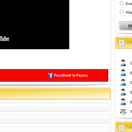
Eve
Hay
IS
O
FaceBook'ta Paylas
TA