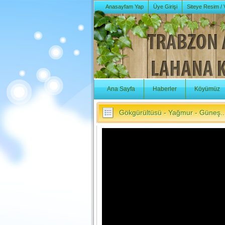
Anasayfam Yap
Üye Girişi
Siteye Resim /
Ana Sayfa
Haberler
Köyümüz
Gökgürültüsü - Yağmur - Güneş..