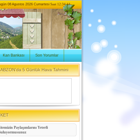
ugün
08 Agustos 2026 Cumartesi
Saat 12:34:44
Kan Bankası
Son Yorumlar
ABZON'da 5 Günlük Hava Tahmini
NKET
itemizin Paylaşımlarını Yeterli
Buluyormusunuz