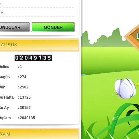
t
ır
TATISTIK
nline
: 1
Bugün
: 274
Dün
: 2502
Bu Hafta
: 13725
Bu Ay
: 30156
Toplam
: 2049135
KVİM