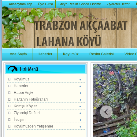
Anasayfam Yap
Üye Girişi
Siteye Resim / Video Ekleme
Ziyaretçi Defteri
Ana Sayfa
Haberler
Köyümüz
Resim Galerisi
Video G
Köyümüz
Haberler
Haber Arşiv
Haftanın Fotoğrafları
Komşu Köyler
Ziyaretçi Defteri
İletişim
Köyümüzden Yetişenler