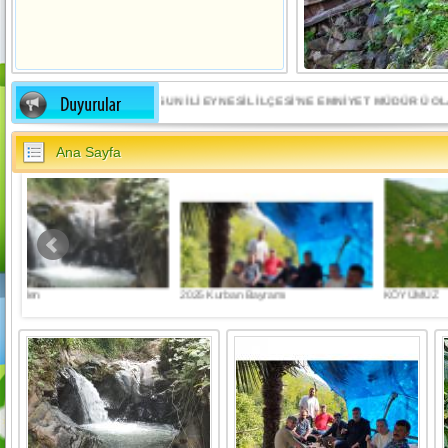
•GİRESUN İLİ EYNESİL İLÇESİ’NE EMNİYET MÜDÜRÜ OLARA
Ana Sayfa
2025 Kurban Bayramı
KÖYÜMÜZ
HA