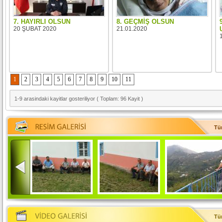
7. HAYIRLI OLSUN
8. GEÇMİŞ OLSUN
20 ŞUBAT 2020
21.01.2020
1
2
3
4
5
6
7
8
9
10
11
1-9 arasindaki kayitlar gosteriliyor ( Toplam: 96 Kayit )
Tüm
Tüm