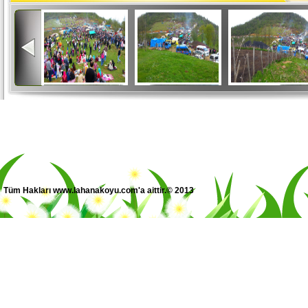
Tüm Hakları www.lahanakoyu.com'a aittir.© 2013